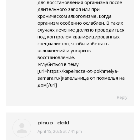
для восстановления организма после
длительного запоя или при
хроническом алкоголизме, когда
организм особенно ослаблен. В таких
случаях лечение должно проводиться
под контролем квалифицированных
специалистов, чтобы избежать
осложнений и ускорить
восстановление.
Углубиться в тему –
[url=https://kapelnicza-ot-pokhmelya-
samara.ru/]капельница от похмелья на
дом[/url]
Reply
pinup_dakl
April 15, 2026 at 7:41 pm
says: