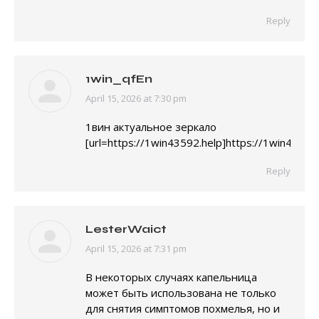
Reply
1win_qfEn
April 15, 2026 at 7:30 pm
says:
1вин актуальное зеркало
[url=https://1win43592.help]https://1win43592.
Reply
LesterWaict
April 15, 2026 at 7:31 pm
says:
В некоторых случаях капельница
может быть использована не только
для снятия симптомов похмелья, но и