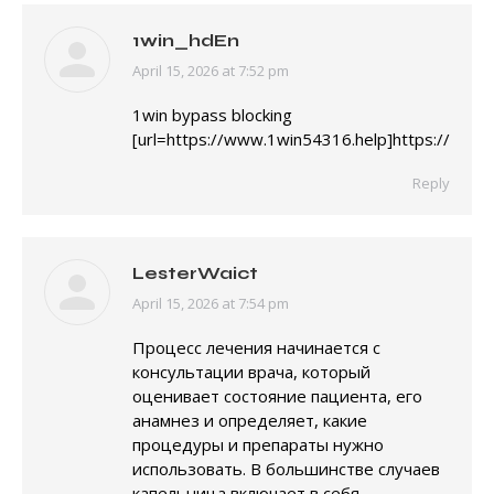
1win_hdEn
April 15, 2026 at 7:52 pm
says:
1win bypass blocking
[url=https://www.1win54316.help]https://www.
Reply
LesterWaict
April 15, 2026 at 7:54 pm
says:
Процесс лечения начинается с
консультации врача, который
оценивает состояние пациента, его
анамнез и определяет, какие
процедуры и препараты нужно
использовать. В большинстве случаев
капельница включает в себя