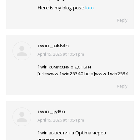
Here is my blog post:
loto
Reply
1win_ckMn
April 15, 2026 at 10:51 pm
says:
1win комиссия о деньги
[url=www.1win25340.help]www.1win25340.help[
Reply
1win_jyEn
April 15, 2026 at 10:51 pm
says:
1win вывести на Optima через
приложение