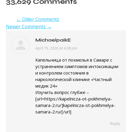
33,629 Comments
← Older Comments
Comment navigation
Newer Comments →
MichaelpaikE
April 15, 2026 at 4:28 pm
says:
Капельница от похмелья в Самаре с
устранением симптомов интоксикации
и контролем состояния в
наркологической клинике «Частный
медик 24»
Изучить вопрос глубже –
[url=https://kapelnicza-ot-pokhmelya-
samara-2.ru/]kapelnicza-ot-pokhmelya-
samara-2.ru/[/url]
Reply