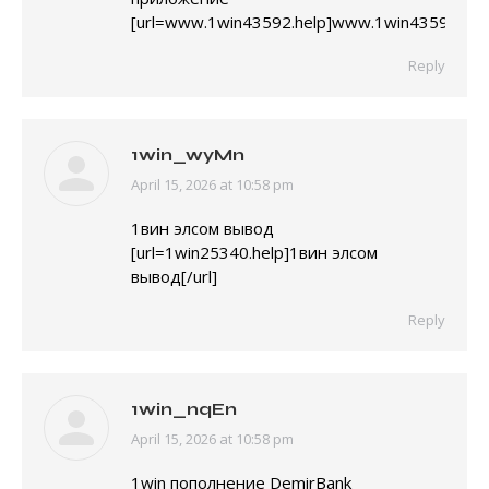
[url=www.1win43592.help]www.1win43592.help[
Reply
1win_wyMn
April 15, 2026 at 10:58 pm
says:
1вин элсом вывод
[url=1win25340.help]1вин элсом
вывод[/url]
Reply
1win_nqEn
April 15, 2026 at 10:58 pm
says:
1win пополнение DemirBank