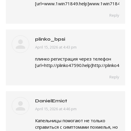
[url=www.1win71849.help]www.1win71849.help[
Reply
plinko_bpsi
April 15, 2026 at 4:43 pm
says:
плинко регистрация через телефон
[url=http://plinko47590.help]http://plinko47590.
Reply
DanielEmict
April 15, 2026 at 4:46 pm
says:
Капельницы помогают не только
справиться с симптомами похмелья, но