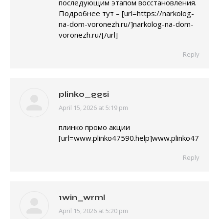
последующим этапом восстановления.
Подробнее тут – [url=https://narkolog-
na-dom-voronezh.ru/]narkolog-na-dom-
voronezh.ru/[/url]
Reply
plinko_ggsi
April 15, 2026 at 5:19 pm
says:
плинко промо акции
[url=www.plinko47590.help]www.plinko47590.hel
Reply
1win_wrml
April 15, 2026 at 5:20 pm
says: