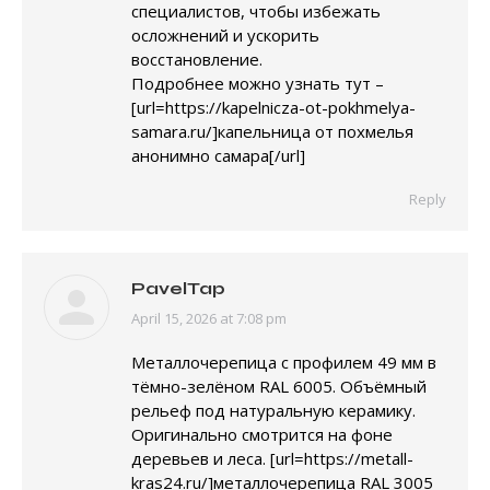
специалистов, чтобы избежать
осложнений и ускорить
восстановление.
Подробнее можно узнать тут –
[url=https://kapelnicza-ot-pokhmelya-
samara.ru/]капельница от похмелья
анонимно самара[/url]
Reply
PavelTap
April 15, 2026 at 7:08 pm
says:
Металлочерепица с профилем 49 мм в
тёмно-зелёном RAL 6005. Объёмный
рельеф под натуральную керамику.
Оригинально смотрится на фоне
деревьев и леса. [url=https://metall-
kras24.ru/]металлочерепица RAL 3005