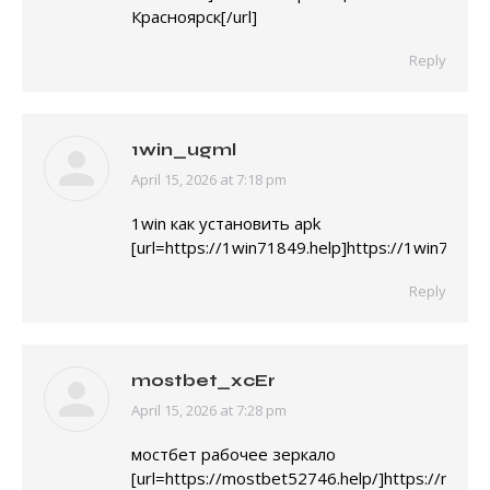
Красноярск[/url]
Reply
1win_ugml
April 15, 2026 at 7:18 pm
says:
1win как установить apk
[url=https://1win71849.help]https://1win71849.
Reply
mostbet_xcEr
April 15, 2026 at 7:28 pm
says:
мостбет рабочее зеркало
[url=https://mostbet52746.help/]https://mostb