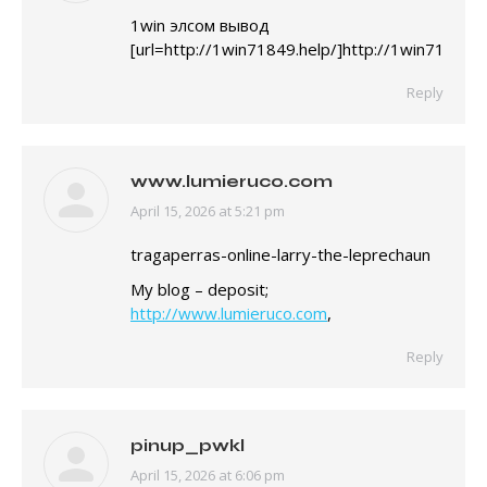
1win элсом вывод
[url=http://1win71849.help/]http://1win71849.he
Reply
www.lumieruco.com
April 15, 2026 at 5:21 pm
says:
tragaperras-online-larry-the-leprechaun
My blog – deposit;
http://www.lumieruco.com
,
Reply
pinup_pwkl
April 15, 2026 at 6:06 pm
says: