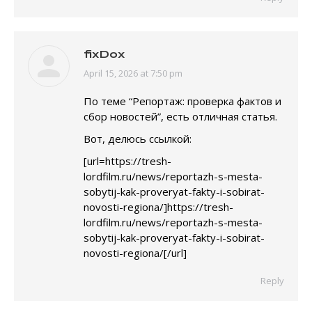
fixDox
April 15, 2026 at 7:50 pm
says:
По теме “Репортаж: проверка фактов и
сбор новостей”, есть отличная статья.
Вот, делюсь ссылкой:
[url=https://tresh-
lordfilm.ru/news/reportazh-s-mesta-
sobytij-kak-proveryat-fakty-i-sobirat-
novosti-regiona/]https://tresh-
lordfilm.ru/news/reportazh-s-mesta-
sobytij-kak-proveryat-fakty-i-sobirat-
novosti-regiona/[/url]
Reply