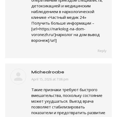
оперативным приездом специалиста,
детоксикацией и медицинским
наблюдением в наркологической
клинике «Частный медик 24»
Получить больше информации –
[url=https://narkolog-na-dom-
voronezh.ru/]нарколог на дом вывод
воронеж[/url]
Reply
Michealroabe
April 15, 2026 at 7:06 pm
says:
Такие признаки требуют быстрого
вмешательства, поскольку состояние
может ухудшаться. Выезд врача
позволяет стабилизировать
показатели и предотвратить развитие