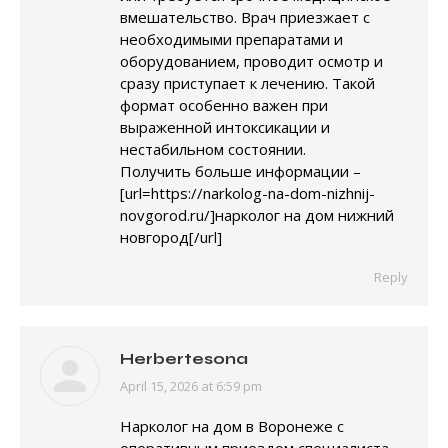
вмешательство. Врач приезжает с
необходимыми препаратами и
оборудованием, проводит осмотр и
сразу приступает к лечению. Такой
формат особенно важен при
выраженной интоксикации и
нестабильном состоянии.
Получить больше информации –
[url=https://narkolog-na-dom-nizhnij-
novgorod.ru/]нарколог на дом нижний
новгород[/url]
Reply
Herbertesona
April 15, 2026 at 6:59 pm
says:
Нарколог на дом в Воронеже с