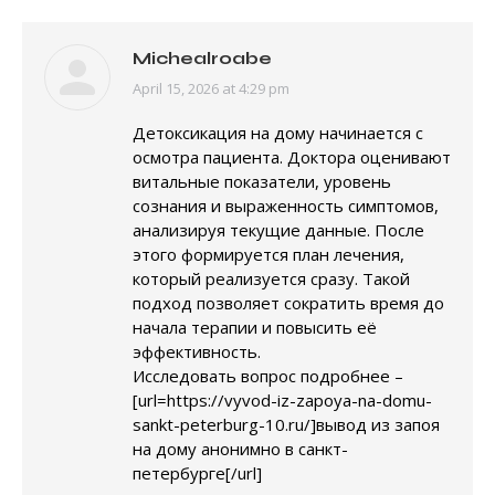
Michealroabe
April 15, 2026 at 4:29 pm
says:
Детоксикация на дому начинается с
осмотра пациента. Доктора оценивают
витальные показатели, уровень
сознания и выраженность симптомов,
анализируя текущие данные. После
этого формируется план лечения,
который реализуется сразу. Такой
подход позволяет сократить время до
начала терапии и повысить её
эффективность.
Исследовать вопрос подробнее –
[url=https://vyvod-iz-zapoya-na-domu-
sankt-peterburg-10.ru/]вывод из запоя
на дому анонимно в санкт-
петербурге[/url]