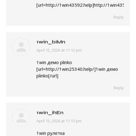
[url=http://1win43592.help]http://1win43592.hel
Reply
1win_biMn
April 15, 2026 at 11:12 pm
says:
1win демо plinko
[url=http://1win25340.help/]1win демо
plinko[/url]
Reply
1win_ihEn
April 15, 2026 at 11:13 pm
says:
1win рулетка