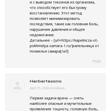
и с выводом токсинов из организма,
что способствует его быстрому
восстановлению. Этот метод
позволяет минимизировать
последствия, такие как головная боль,
нарушение давления и общее
недомогание.
Детальнее – [url=https://kapelnicza-ot-
pokhmelya-samara-1.ru/]капельница от
похмелья самара[/url]
Reply
Herbertesona
April 15, 2026 at 4:46 pm
says:
Первая задача врача — снять
наиболее опасные и мучительные
проявления: тошноту, головную боль,