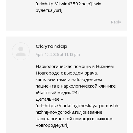
[url=http://1win43592.help]1win
рулетка[/url]
Reply
Claytondap
April 15, 2026 at 11:13 pm
says:
Наркологическая помощь в Нижнем
Новгороде с выездом врача,
капельницами и наблюдением
пациента в наркологической клинике
«Частный медик 24»
Детальнее –
[url=https://narkologicheskaya-pomoshh-
nizhnij-novgorod-8.ru/]оказание
наркологической помощи в нижнем
новгороде[/url]