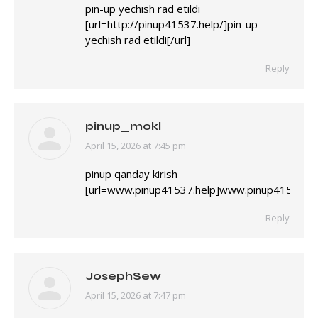
pin-up yechish rad etildi
[url=http://pinup41537.help/]pin-up
yechish rad etildi[/url]
Reply
pinup_mokl
April 15, 2026 at 7:45 pm
says:
pinup qanday kirish
[url=www.pinup41537.help]www.pinup41537.hel
Reply
JosephSew
April 15, 2026 at 7:47 pm
says: