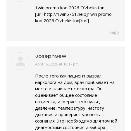
1win promo kod 2026 Oʻzbekiston
[url=http://1win5751.help]1win promo
kod 2026 Oʻzbekiston[/url]
Reply
JosephSew
April 15, 2026 at 10:17 pm
says:
После того как пациент вызвал
нарколога на дом, врач прибывает на
место и начинает с осмотра. Он
оценивает общее состояние
пациента, измеряет его пульс,
давление, температуру, частоту
дыхания и проверяет уровень
сознания. Это необходимо для точной
диагностики состояния и выбора