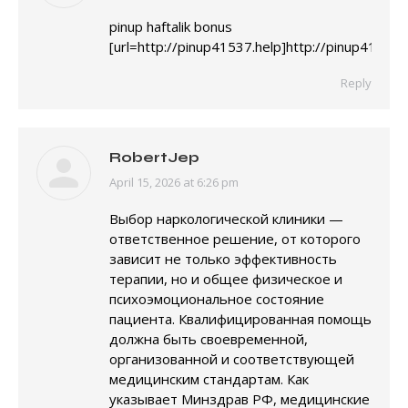
pinup haftalik bonus
[url=http://pinup41537.help]http://pinup41537.h
Reply
RobertJep
April 15, 2026 at 6:26 pm
says:
Выбор наркологической клиники —
ответственное решение, от которого
зависит не только эффективность
терапии, но и общее физическое и
психоэмоциональное состояние
пациента. Квалифицированная помощь
должна быть своевременной,
организованной и соответствующей
медицинским стандартам. Как
указывает Минздрав РФ, медицинские