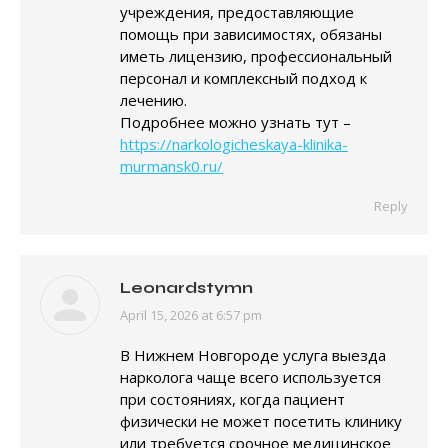
учреждения, предоставляющие
помощь при зависимостях, обязаны
иметь лицензию, профессиональный
персонал и комплексный подход к
лечению.
Подробнее можно узнать тут –
https://narkologicheskaya-klinika-
murmansk0.ru/
Reply
Leonardstymn
April 15, 2026 at 6:57 pm
says:
В Нижнем Новгороде услуга выезда
нарколога чаще всего используется
при состояниях, когда пациент
физически не может посетить клинику
или требуется срочное медицинское