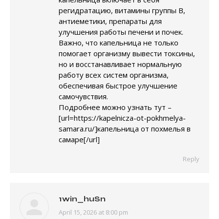
регидратацию, витамины группы B,
антиеметики, препараты для
улучшения работы печени и почек.
Важно, что капельница не только
помогает организму вывести токсины,
но и восстанавливает нормальную
работу всех систем организма,
обеспечивая быстрое улучшение
самочувствия.
Подробнее можно узнать тут –
[url=https://kapelnicza-ot-pokhmelya-
samara.ru/]капельница от похмелья в
самаре[/url]
Reply
1win_huSn
April 15, 2026 at 8:00 pm
says: