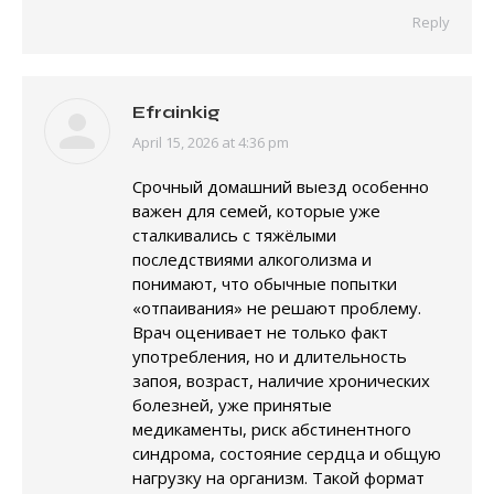
Reply
Efrainkig
April 15, 2026 at 4:36 pm
says:
Срочный домашний выезд особенно
важен для семей, которые уже
сталкивались с тяжёлыми
последствиями алкоголизма и
понимают, что обычные попытки
«отпаивания» не решают проблему.
Врач оценивает не только факт
употребления, но и длительность
запоя, возраст, наличие хронических
болезней, уже принятые
медикаменты, риск абстинентного
синдрома, состояние сердца и общую
нагрузку на организм. Такой формат