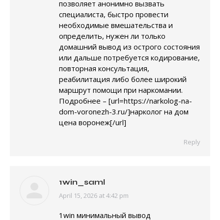
позволяет анонимно вызвать
специалиста, быстро провести
необходимые вмешательства и
определить, нужен ли только
домашний вывод из острого состояния
или дальше потребуется кодирование,
повторная консультация,
реабилитация либо более широкий
маршрут помощи при наркомании.
Подробнее – [url=https://narkolog-na-
dom-voronezh-3.ru/]нарколог на дом
цена воронеж[/url]
Reply
1win_saml
April 15, 2026 at 4:42 pm
says:
1win минимальный вывод