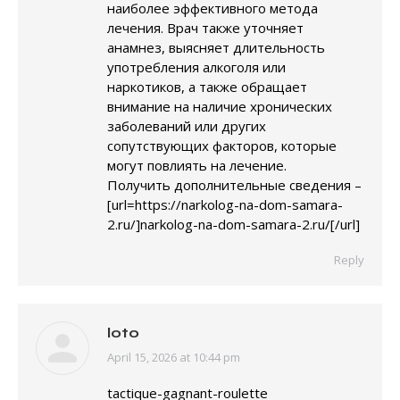
наиболее эффективного метода
лечения. Врач также уточняет
анамнез, выясняет длительность
употребления алкоголя или
наркотиков, а также обращает
внимание на наличие хронических
заболеваний или других
сопутствующих факторов, которые
могут повлиять на лечение.
Получить дополнительные сведения –
[url=https://narkolog-na-dom-samara-
2.ru/]narkolog-na-dom-samara-2.ru/[/url]
Reply
loto
April 15, 2026 at 10:44 pm
says:
tactique-gagnant-roulette