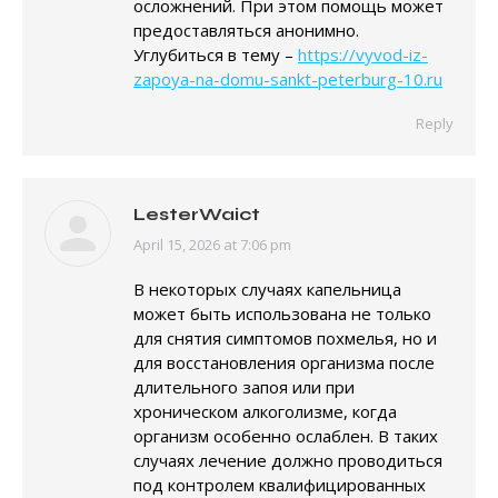
осложнений. При этом помощь может
предоставляться анонимно.
Углубиться в тему –
https://vyvod-iz-
zapoya-na-domu-sankt-peterburg-10.ru
Reply
LesterWaict
April 15, 2026 at 7:06 pm
says:
В некоторых случаях капельница
может быть использована не только
для снятия симптомов похмелья, но и
для восстановления организма после
длительного запоя или при
хроническом алкоголизме, когда
организм особенно ослаблен. В таких
случаях лечение должно проводиться
под контролем квалифицированных